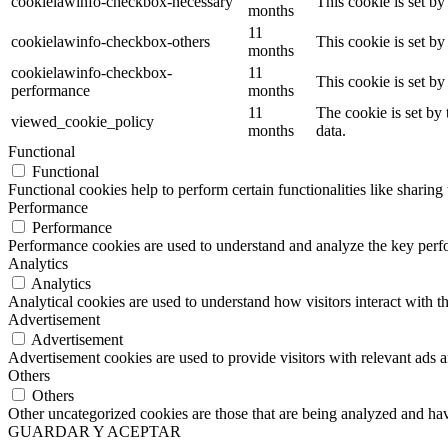
cookielawinfo-checkbox-necessary
This cookie is set b
months
11
cookielawinfo-checkbox-others
This cookie is set b
months
cookielawinfo-checkbox-
11
This cookie is set b
performance
months
11
The cookie is set by
viewed_cookie_policy
months
data.
Functional
Functional
Functional cookies help to perform certain functionalities like sharing 
Performance
Performance
Performance cookies are used to understand and analyze the key perfor
Analytics
Analytics
Analytical cookies are used to understand how visitors interact with th
Advertisement
Advertisement
Advertisement cookies are used to provide visitors with relevant ads 
Others
Others
Other uncategorized cookies are those that are being analyzed and have
GUARDAR Y ACEPTAR