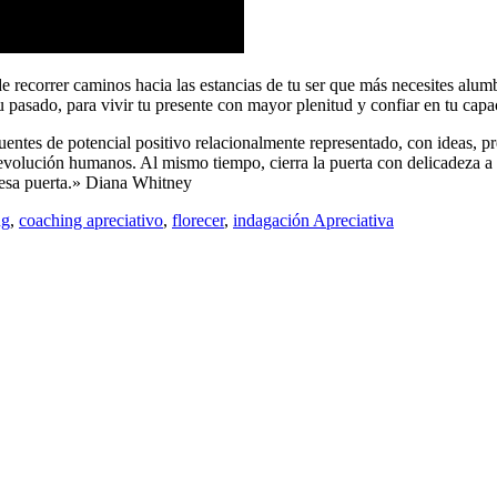
de recorrer caminos hacia las estancias de tu ser que más necesites alumb
u pasado, para vivir tu presente con mayor plenitud y confiar en tu capac
uentes de potencial positivo relacionalmente representado, con ideas, 
a evolución humanos. Al mismo tiempo, cierra la puerta con delicadeza a
 esa puerta.» Diana Whitney
ng
,
coaching apreciativo
,
florecer
,
indagación Apreciativa