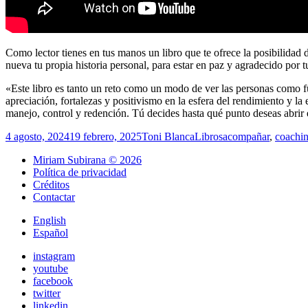
Como lector tienes en tus manos un libro que te ofrece la posibilidad 
nueva tu propia historia personal, para estar en paz y agradecido por t
«Este libro es tanto un reto como un modo de ver las personas como f
apreciación, fortalezas y positivismo en la esfera del rendimiento y l
manejo, control y redención. Tú decides hasta qué punto deseas abrir
Publicado
Autor
Categorías
Etiquetas
4 agosto, 2024
19 febrero, 2025
Toni Blanca
Libros
acompañar
,
coachi
el
Miriam Subirana © 2026
Política de privacidad
Créditos
Contactar
English
Español
instagram
youtube
facebook
twitter
linkedin