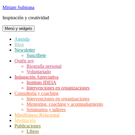
Saltar
Miriam Subirana
al
Inspiración y creatividad
contenido
Menú y widgets
Agenda
Blog
Newsletter
Suscríbete
Quién soy
Biografía personal
Voluntariado
Indagación Apreciativa
Instituto IDEIA
Intervenciones en organizaciones
Consultoría y coaching
Intervenciones en organizaciones
Mentoring, coaching y acompañamiento
Seminarios y talleres
Mindfulness Relacional
Meditación
Publicaciones
Libros