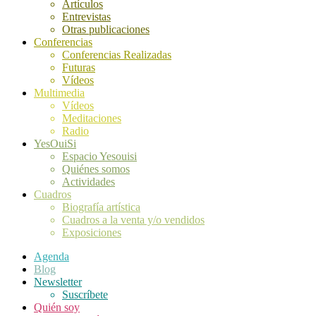
Artículos
Entrevistas
Otras publicaciones
Conferencias
Conferencias Realizadas
Futuras
Vídeos
Multimedia
Vídeos
Meditaciones
Radio
YesOuiSi
Espacio Yesouisi
Quiénes somos
Actividades
Cuadros
Biografía artística
Cuadros a la venta y/o vendidos
Exposiciones
Agenda
Blog
Newsletter
Suscríbete
Quién soy