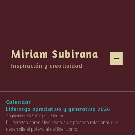
Miriam Subirana
Inspiración y creatividad
MENU
AND
WIDGETS
Calendar
Liderazgo apreciativo y generativo 2026
2 September 2026. 5:00 pm
-
6:00 pm
El liderazgo apreciativo invita a un proceso relacional, que
desarrolla el potencial del líder como...