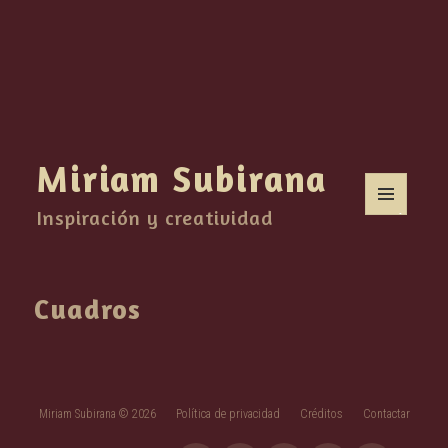
Miriam Subirana
Inspiración y creatividad
MENÚ
Y
WIDGETS
Cuadros
Miriam Subirana © 2026
Política de privacidad
Créditos
Contactar