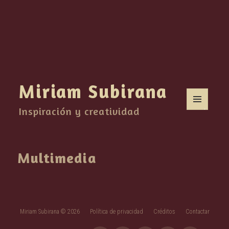
Miriam Subirana
Inspiración y creatividad
MENÚ
Y
WIDGETS
Multimedia
Miriam Subirana © 2026
Política de privacidad
Créditos
Contactar