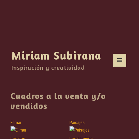
Miriam Subirana
Inspiración y creatividad
MENÚ
Y
WIDGETS
Cuadros a la venta y/o
vendidos
El mar
Paisajes
Los rios
Los caminos