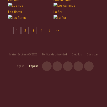
Las flores
La flor
1
2
3
4
5
>>
Miriam Subirana © 2026
Política de privacidad
Créditos
Contactar
English
Español