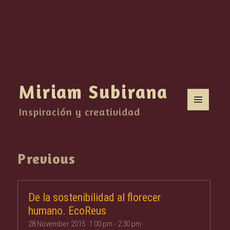
Miriam Subirana
Inspiración y creatividad
MENU
AND
WIDGETS
Previous
De la sostenibilidad al florecer
humano. EcoReus
28 November 2015. 1:00 pm
-
2:30 pm