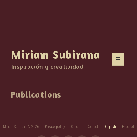
Miriam Subirana
Inspiración y creatividad
MENU
AND
WIDGETS
Publications
Miriam Subirana © 2026
Privacy policy
Credit
Contact
English
Español