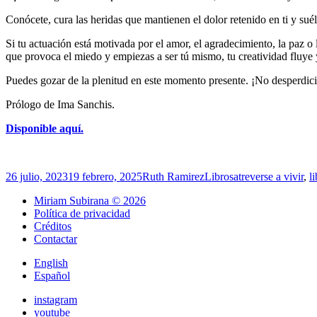
Conócete, cura las heridas que mantienen el dolor retenido en ti y sué
Si tu actuación está motivada por el amor, el agradecimiento, la paz o 
que provoca el miedo y empiezas a ser tú mismo, tu creatividad fluye y 
Puedes gozar de la plenitud en este momento presente. ¡No desperdicie
Prólogo de Ima Sanchis.
Disponible aquí.
Publicado
Autor
Categorías
Etiquetas
26 julio, 2023
19 febrero, 2025
Ruth Ramirez
Libros
atreverse a vivir
,
l
el
Miriam Subirana © 2026
Política de privacidad
Créditos
Contactar
English
Español
instagram
youtube