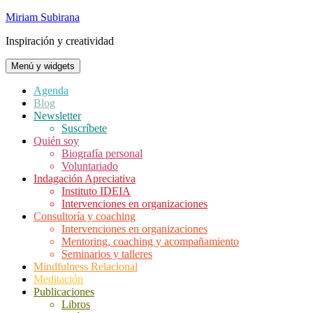
Saltar
Miriam Subirana
al
Inspiración y creatividad
contenido
Menú y widgets
Agenda
Blog
Newsletter
Suscríbete
Quién soy
Biografía personal
Voluntariado
Indagación Apreciativa
Instituto IDEIA
Intervenciones en organizaciones
Consultoría y coaching
Intervenciones en organizaciones
Mentoring, coaching y acompañamiento
Seminarios y talleres
Mindfulness Relacional
Meditación
Publicaciones
Libros