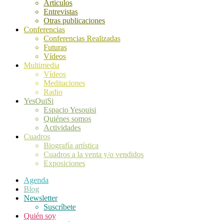
Artículos
Entrevistas
Otras publicaciones
Conferencias
Conferencias Realizadas
Futuras
Vídeos
Multimedia
Vídeos
Meditaciones
Radio
YesOuiSi
Espacio Yesouisi
Quiénes somos
Actividades
Cuadros
Biografía artística
Cuadros a la venta y/o vendidos
Exposiciones
Agenda
Blog
Newsletter
Suscríbete
Quién soy