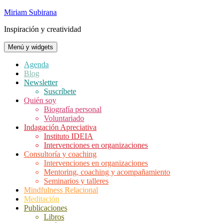
Saltar
Miriam Subirana
al
Inspiración y creatividad
contenido
Menú y widgets
Agenda
Blog
Newsletter
Suscríbete
Quién soy
Biografía personal
Voluntariado
Indagación Apreciativa
Instituto IDEIA
Intervenciones en organizaciones
Consultoría y coaching
Intervenciones en organizaciones
Mentoring, coaching y acompañamiento
Seminarios y talleres
Mindfulness Relacional
Meditación
Publicaciones
Libros