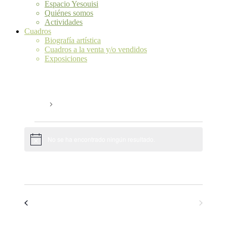
Espacio Yesouisi
Quiénes somos
Actividades
Cuadros
Biografía artística
Cuadros a la venta y/o vendidos
Exposiciones
Jackie Stavros
Eventos
Jackie Stavros
Eventos
No se ha encontrado ningún resultado.
Aviso
Próximos
Navegació
Navegac
Buscar
Lista
de
de
Selecciona
vistas
la
búsqueda
de
fecha.
Eventos
Hoy
siguiente(s)
Eventos
anterior(es)
y
Evento
vistas