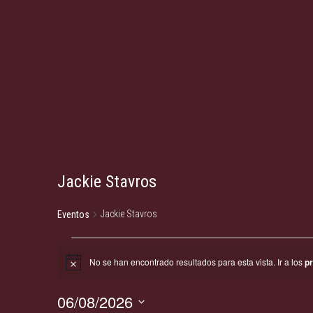
Jackie Stavros
Jackie Stavros
Eventos
No se han encontrado resultados para esta vista. Ir a los
p
A
v
i
Eventos
06/08/2026
s
o