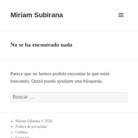
Miriam Subirana
MENÚ
Y
WIDGETS
No se ha encontrado nada
Parece que no hemos podido encontrar lo que estás
buscando. Quizá pueda ayudarte una búsqueda.
Buscar:
Miriam Subirana © 2026
Política de privacidad
Créditos
Contactar