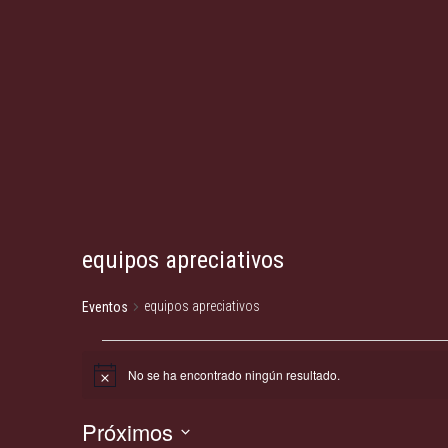
equipos apreciativos
equipos apreciativos
Eventos
No se ha encontrado ningún resultado.
A
v
i
Eventos
Próximos
s
o