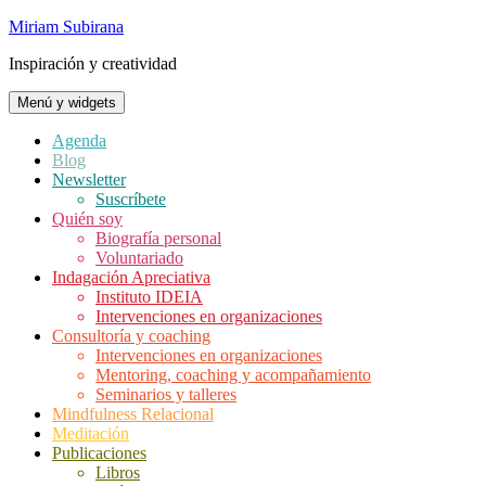
Saltar
Miriam Subirana
al
Inspiración y creatividad
contenido
Menú y widgets
Agenda
Blog
Newsletter
Suscríbete
Quién soy
Biografía personal
Voluntariado
Indagación Apreciativa
Instituto IDEIA
Intervenciones en organizaciones
Consultoría y coaching
Intervenciones en organizaciones
Mentoring, coaching y acompañamiento
Seminarios y talleres
Mindfulness Relacional
Meditación
Publicaciones
Libros