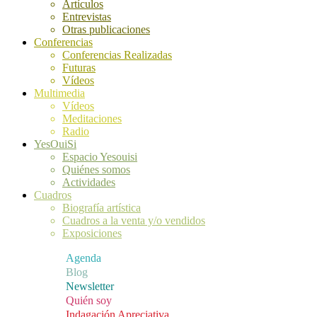
Artículos
Entrevistas
Otras publicaciones
Conferencias
Conferencias Realizadas
Futuras
Vídeos
Multimedia
Vídeos
Meditaciones
Radio
YesOuiSi
Espacio Yesouisi
Quiénes somos
Actividades
Cuadros
Biografía artística
Cuadros a la venta y/o vendidos
Exposiciones
Agenda
Blog
Newsletter
Quién soy
Indagación Apreciativa