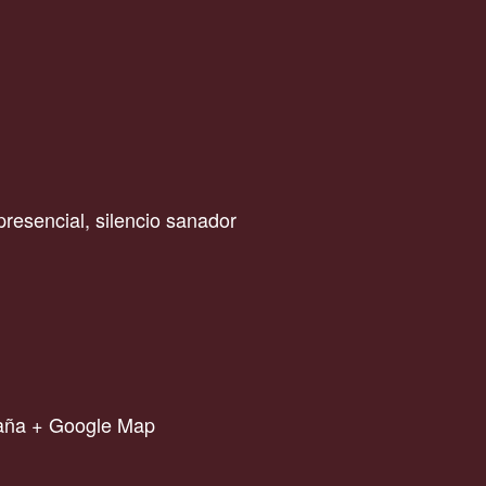
presencial
,
silencio sanador
aña
+ Google Map