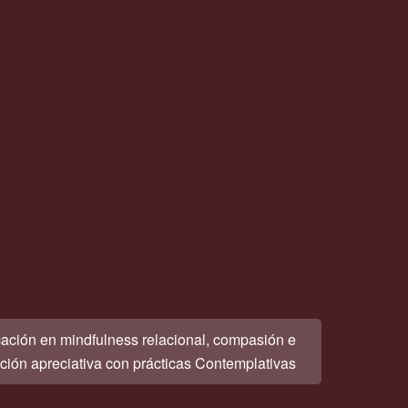
icación en mindfulness relacional, compasión e
ción apreciativa con prácticas Contemplativas