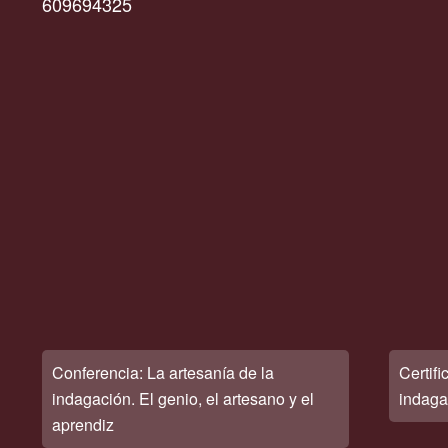
609694325
Conferencia: La artesanía de la
Certif
indagación. El genio, el artesano y el
indaga
aprendiz