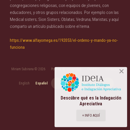
congregaciones religiosas, con equipos de jóvenes, con
educadores, y otros grupos relacionados. Por ejemplo con las
Medical sisters; Sion Sisters; Oblatas; Vedruna; Maristas; y aquí
comparto un artículo publicado sobre el tema.
https://www.alfayomega.es/192053/el-ordeno-y-mando-ya-no-
funciona
Miriam Subirana © 2026
Política de privacidad
Créditos
Contactar
English
Español
Descúbre qué es la Indagación
Apreciativa
+ INFO AQUÍ