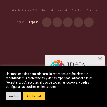
Miriam Subirana © 2026
Política de privacidad
Créditos
Contactar
English
Español
Usamos cookies para brindarte la experiencia más relevante
recordando tus preferencias y visitas repetidas. Al hacer clic en
Descúbre qué es la Indagación
"Aceptar todo", aceptas el uso de todas las cookies. Puedes
Apreciativa
configurar las cookies en los ajustes.
+ INFO AQUÍ
Ajustes
Aceptar todo