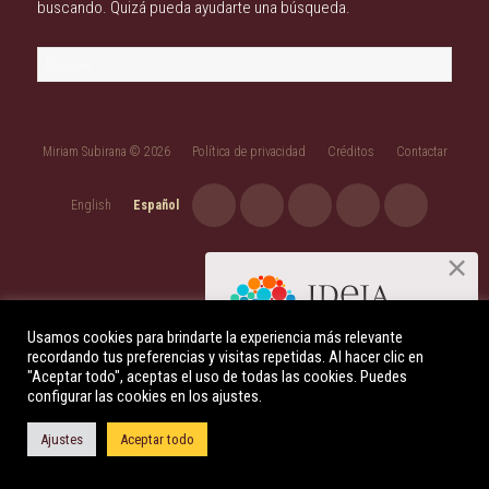
buscando. Quizá pueda ayudarte una búsqueda.
Buscar:
Miriam Subirana © 2026
Política de privacidad
Créditos
Contactar
English
Español
Usamos cookies para brindarte la experiencia más relevante
recordando tus preferencias y visitas repetidas. Al hacer clic en
Descúbre qué es la Indagación
"Aceptar todo", aceptas el uso de todas las cookies. Puedes
Apreciativa
configurar las cookies en los ajustes.
+ INFO AQUÍ
Ajustes
Aceptar todo