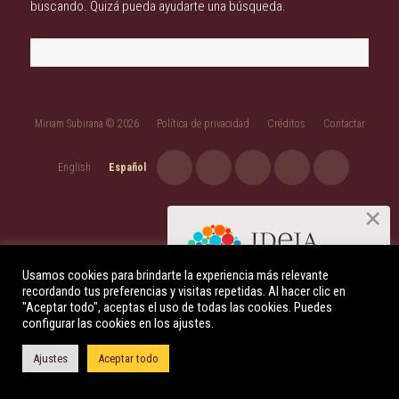
buscando. Quizá pueda ayudarte una búsqueda.
Buscar:
Miriam Subirana © 2026
Política de privacidad
Créditos
Contactar
English
Español
Usamos cookies para brindarte la experiencia más relevante
recordando tus preferencias y visitas repetidas. Al hacer clic en
Descúbre qué es la Indagación
"Aceptar todo", aceptas el uso de todas las cookies. Puedes
Apreciativa
configurar las cookies en los ajustes.
+ INFO AQUÍ
Ajustes
Aceptar todo