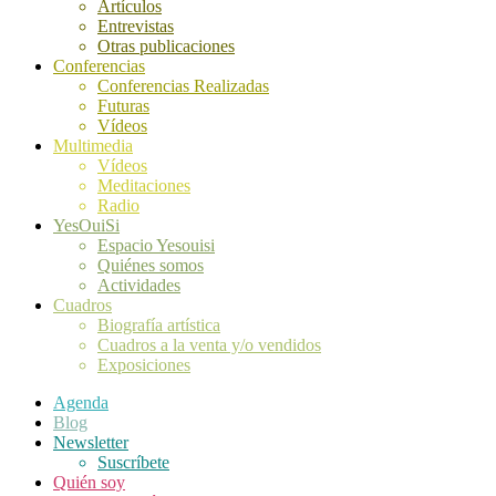
Artículos
Entrevistas
Otras publicaciones
Conferencias
Conferencias Realizadas
Futuras
Vídeos
Multimedia
Vídeos
Meditaciones
Radio
YesOuiSi
Espacio Yesouisi
Quiénes somos
Actividades
Cuadros
Biografía artística
Cuadros a la venta y/o vendidos
Exposiciones
Agenda
Blog
Newsletter
Suscríbete
Quién soy