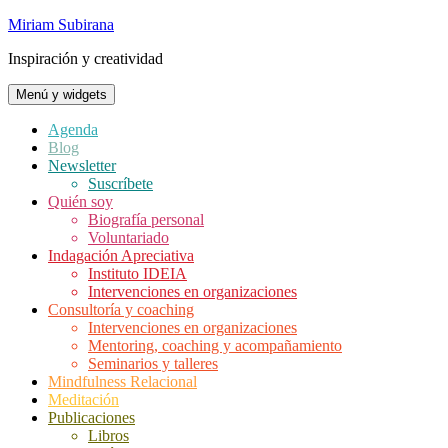
Saltar
Miriam Subirana
al
Inspiración y creatividad
contenido
Menú y widgets
Agenda
Blog
Newsletter
Suscríbete
Quién soy
Biografía personal
Voluntariado
Indagación Apreciativa
Instituto IDEIA
Intervenciones en organizaciones
Consultoría y coaching
Intervenciones en organizaciones
Mentoring, coaching y acompañamiento
Seminarios y talleres
Mindfulness Relacional
Meditación
Publicaciones
Libros