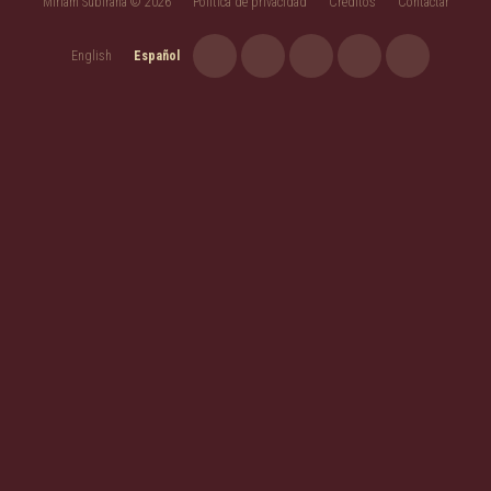
Miriam Subirana © 2026
Política de privacidad
Créditos
Contactar
English
Español