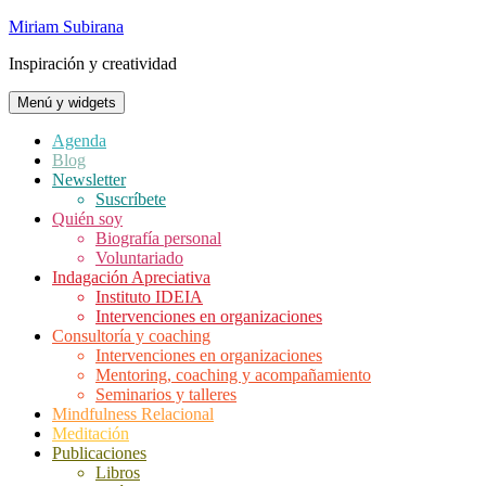
Saltar
Miriam Subirana
al
Inspiración y creatividad
contenido
Menú y widgets
Agenda
Blog
Newsletter
Suscríbete
Quién soy
Biografía personal
Voluntariado
Indagación Apreciativa
Instituto IDEIA
Intervenciones en organizaciones
Consultoría y coaching
Intervenciones en organizaciones
Mentoring, coaching y acompañamiento
Seminarios y talleres
Mindfulness Relacional
Meditación
Publicaciones
Libros