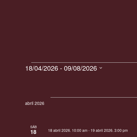
18/04/2026
 - 
09/08/2026
S
Eventos
e
l
abril 2026
e
c
c
SÁB
18 abril 2026. 10:00 am
-
19 abril 2026. 3:00 pm
18
i