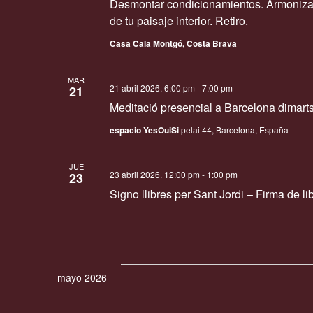
Desmontar condicionamientos. Armonizar 
o
de tu paisaje interior. Retiro.
n
Casa Cala Montgó, Costa Brava
a
l
MAR
21 abril 2026. 6:00 pm
-
7:00 pm
21
a
Meditació presencial a Barcelona dimart
f
espacio YesOuiSi
pelai 44, Barcelona, España
e
c
JUE
23 abril 2026. 12:00 pm
-
1:00 pm
23
h
Signo llibres per Sant Jordi – Firma de li
a
.
mayo 2026