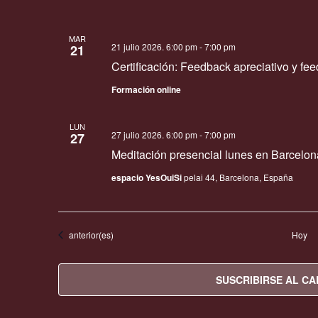
MAR
21 julio 2026. 6:00 pm
-
7:00 pm
21
Certificación: Feedback apreciativo y fe
Formación online
LUN
27 julio 2026. 6:00 pm
-
7:00 pm
27
Meditación presencial lunes en Barcelon
espacio YesOuiSi
pelai 44, Barcelona, España
Eventos
anterior(es)
Hoy
SUSCRIBIRSE AL C