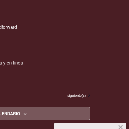
edforward
a y en línea
Eventos
siguiente(s)
ALENDARIO