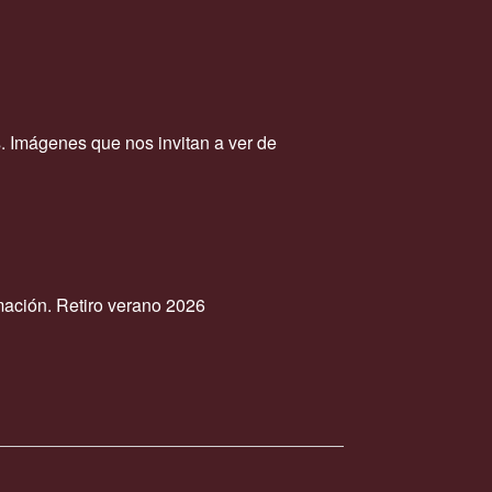
e
E
v
e
s. Imágenes que nos invitan a ver de
n
t
o
s
mación. Retiro verano 2026