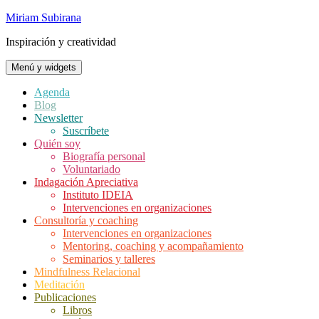
Saltar
Miriam Subirana
al
Inspiración y creatividad
contenido
Menú y widgets
Agenda
Blog
Newsletter
Suscríbete
Quién soy
Biografía personal
Voluntariado
Indagación Apreciativa
Instituto IDEIA
Intervenciones en organizaciones
Consultoría y coaching
Intervenciones en organizaciones
Mentoring, coaching y acompañamiento
Seminarios y talleres
Mindfulness Relacional
Meditación
Publicaciones
Libros