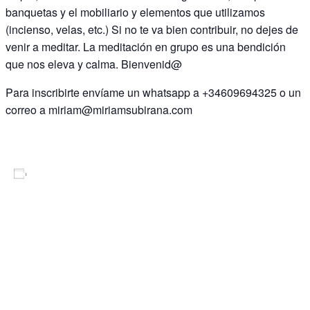
banquetas y el mobiliario y elementos que utilizamos
(incienso, velas, etc.) Si no te va bien contribuir, no dejes de
venir a meditar. La meditación en grupo es una bendición
que nos eleva y calma. Bienvenid@
Para inscribirte envíame un whatsapp a +34609694325 o un
correo a miriam@miriamsubirana.com
Añadir al calendario
DETALLES
Fecha:
27 julio 2026
Hora: