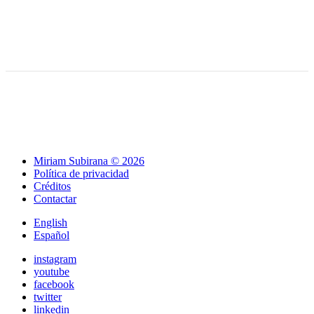
Certificación: Feedback apreciativo
Liderazgo apreciativo y
y feedforward
generativo 2026
Miriam Subirana © 2026
Política de privacidad
Créditos
Contactar
English
Español
instagram
youtube
facebook
twitter
linkedin