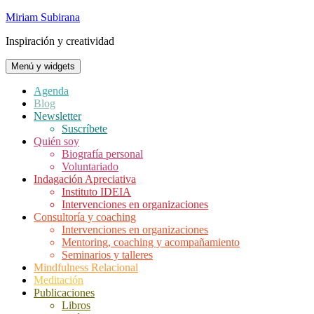
Saltar
Miriam Subirana
al
Inspiración y creatividad
contenido
Menú y widgets
Agenda
Blog
Newsletter
Suscríbete
Quién soy
Biografía personal
Voluntariado
Indagación Apreciativa
Instituto IDEIA
Intervenciones en organizaciones
Consultoría y coaching
Intervenciones en organizaciones
Mentoring, coaching y acompañamiento
Seminarios y talleres
Mindfulness Relacional
Meditación
Publicaciones
Libros