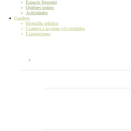
Espacio Yesouisi
Quiénes somos
Actividades
Cuadros
Biografía artística
Cuadros a la venta y/o vendidos
Exposiciones
feedback apreciativo
Eventos
feedback apreciativo
Eventos
06/10/2021
 - 
08/08/2026
Selecciona
la
octubre 2021
fecha.
6 octubre 2021. 6:00 pm
-
7:00 pm
MIÉ
6
Feedback apreciativo y Feedforward
Formación online
febrero 2023