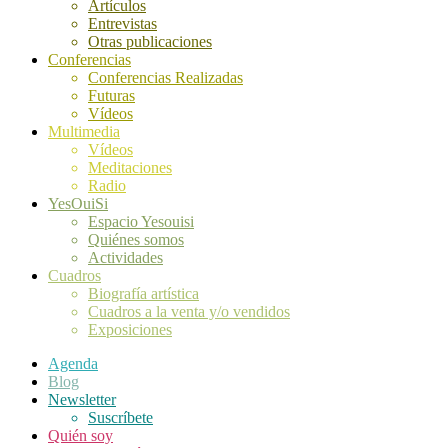
Artículos
Entrevistas
Otras publicaciones
Conferencias
Conferencias Realizadas
Futuras
Vídeos
Multimedia
Vídeos
Meditaciones
Radio
YesOuiSi
Espacio Yesouisi
Quiénes somos
Actividades
Cuadros
Biografía artística
Cuadros a la venta y/o vendidos
Exposiciones
Agenda
Blog
Newsletter
Suscríbete
Quién soy