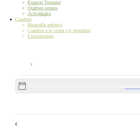
Espacio Yesouisi
Quiénes somos
Actividades
Cuadros
Biografía artística
Cuadros a la venta y/o vendidos
Exposiciones
equipos apreciativos
Eventos
equipos apreciativos
Eventos
No hay eventos programados para 9 junio 2026. Ir a los
próximo
en
Aviso
9
09/06/2026
junio
Selecciona
2026
la
fecha.
Día anterior