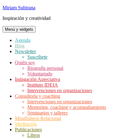
Saltar
Miriam Subirana
al
Inspiración y creatividad
contenido
Menú y widgets
Agenda
Blog
Newsletter
Suscríbete
Quién soy
Biografía personal
Voluntariado
Indagación Apreciativa
Instituto IDEIA
Intervenciones en organizaciones
Consultoría y coaching
Intervenciones en organizaciones
Mentoring, coaching y acompañamiento
Seminarios y talleres
Mindfulness Relacional
Meditación
Publicaciones
Libros