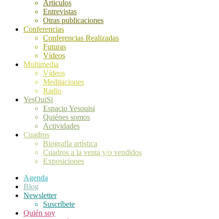
Artículos
Entrevistas
Otras publicaciones
Conferencias
Conferencias Realizadas
Futuras
Vídeos
Multimedia
Vídeos
Meditaciones
Radio
YesOuiSi
Espacio Yesouisi
Quiénes somos
Actividades
Cuadros
Biografía artística
Cuadros a la venta y/o vendidos
Exposiciones
Agenda
Blog
Newsletter
Suscríbete
Quién soy