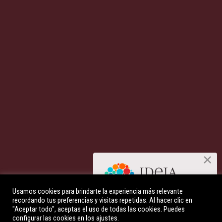
Usamos cookies para brindarte la experiencia más relevante
recordando tus preferencias y visitas repetidas. Al hacer clic en
Descúbre qué es la Indagación
Miriam Subirana © 2026
Privacy policy
Credit
Contact
English
Español
"Aceptar todo", aceptas el uso de todas las cookies. Puedes
Apreciativa
configurar las cookies en los ajustes.