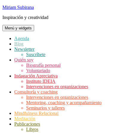
Saltar
Miriam Subirana
al
Inspiración y creatividad
contenido
Menú y widgets
Agenda
Blog
Newsletter
Suscríbete
Quién soy
Biografía personal
Voluntariado
Indagación Apreciativa
Instituto IDEIA
Intervenciones en organizaciones
Consultoría y coaching
Intervenciones en organizaciones
Mentoring, coaching y acompañamiento
Seminarios y talleres
Mindfulness Relacional
Meditación
Publicaciones
Libros