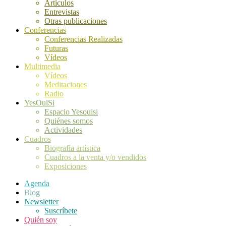
Artículos
Entrevistas
Otras publicaciones
Conferencias
Conferencias Realizadas
Futuras
Vídeos
Multimedia
Vídeos
Meditaciones
Radio
YesOuiSi
Espacio Yesouisi
Quiénes somos
Actividades
Cuadros
Biografía artística
Cuadros a la venta y/o vendidos
Exposiciones
Agenda
Blog
Newsletter
Suscríbete
Quién soy