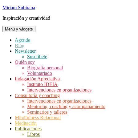
Saltar
Miriam Subirana
al
Inspiración y creatividad
contenido
Menú y widgets
Agenda
Blog
Newsletter
Suscríbete
Quién soy
Biografía personal
Voluntariado
Indagación Apreciativa
Instituto IDEIA
Intervenciones en organizaciones
Consultoría y coaching
Intervenciones en organizaciones
Mentoring, coaching y acompañamiento
Seminarios y talleres
Mindfulness Relacional
Meditación
Publicaciones
Libros