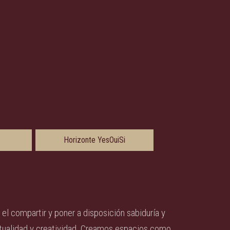
Horizonte YesOuiSi
, el compartir y poner a disposición sabiduría y
itualidad y creatividad. Creamos espacios como