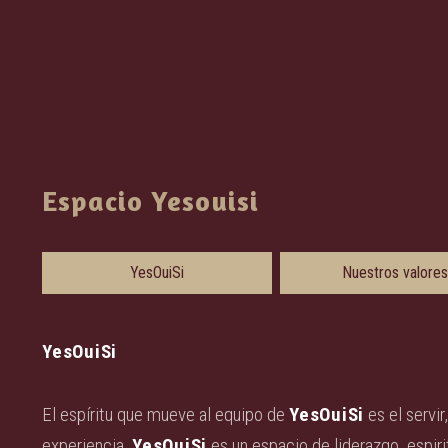
Espacio Yesouisi
YesOuiSi
Nuestros valores
YesOuiSi
El espíritu que mueve al equipo de
YesOuiSi
es el servir
experiencia.
YesOuiSi
es un espacio de liderazgo, espir