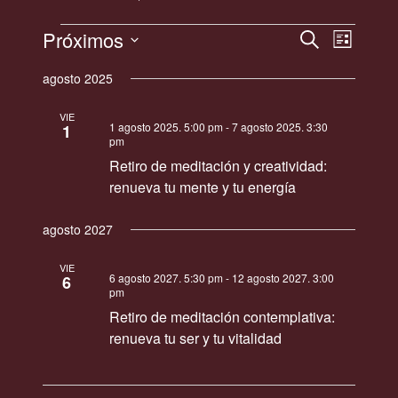
Eventos
Próximos
Navegación
Navegac
Buscar
Lista
de
de
Selecciona
vistas
agosto 2025
la
búsqueda
de
fecha.
y
Evento
VIE
1 agosto 2025. 5:00 pm
-
7 agosto 2025. 3:30
1
vistas
pm
de
Retiro de meditación y creatividad:
Eventos
renueva tu mente y tu energía
agosto 2027
VIE
6 agosto 2027. 5:30 pm
-
12 agosto 2027. 3:00
6
pm
Retiro de meditación contemplativa:
renueva tu ser y tu vitalidad