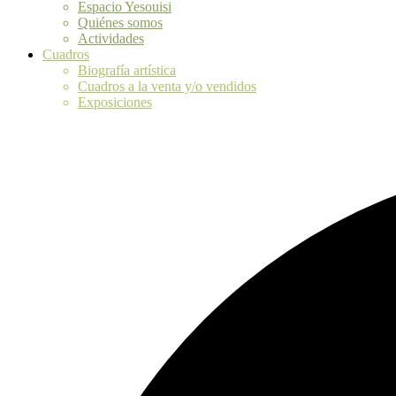
Espacio Yesouisi
Quiénes somos
Actividades
Cuadros
Biografía artística
Cuadros a la venta y/o vendidos
Exposiciones
3 eventos encontrados.