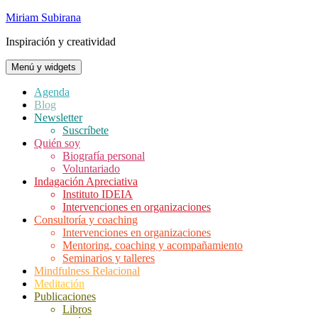
Saltar
Miriam Subirana
al
Inspiración y creatividad
contenido
Menú y widgets
Agenda
Blog
Newsletter
Suscríbete
Quién soy
Biografía personal
Voluntariado
Indagación Apreciativa
Instituto IDEIA
Intervenciones en organizaciones
Consultoría y coaching
Intervenciones en organizaciones
Mentoring, coaching y acompañamiento
Seminarios y talleres
Mindfulness Relacional
Meditación
Publicaciones
Libros