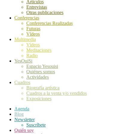
Artículos
Entrevistas
Otras publicaciones
Conferencias
Conferencias Realizadas
Futuras
Vídeos
Multimedia
Vídeos
Meditaciones
Radio
YesOuiSi
Espacio Yesouisi
Quiénes somos
Actividades
Cuadros
Biografía artística
Cuadros a la venta y/o vendidos
Exposiciones
Agenda
Blog
Newsletter
Suscríbete
Quién soy