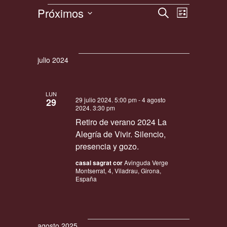
Próximos
N
N
B
L
U
a
a
I
S
S
v
Eventos
S
e
v
C
e
T
A
l
e
A
g
julio 2024
R
e
a
g
c
c
a
c
i
LUN
c
29 julio 2024. 5:00 pm
-
4 agosto
i
29
ó
2024. 3:30 pm
o
i
n
Retiro de verano 2024 La
n
d
ó
Alegría de Vivir. Silencio,
a
e
n
presencia y gozo.
l
v
d
a
i
casal sagrat cor
Avinguda Verge
Montserrat, 4, Viladrau, Girona,
e
f
s
España
e
t
b
a
c
ú
s
h
s
d
a
agosto 2025