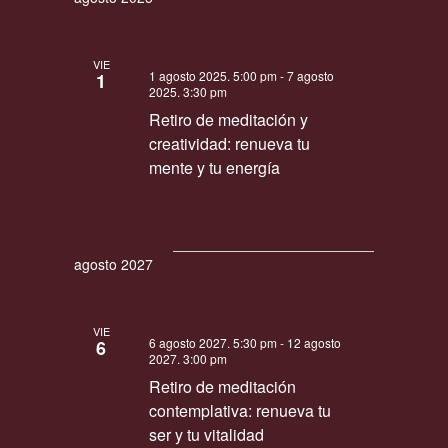
q
e
.
E
u
v
VIE
e
1 agosto 2025. 5:00 pm
-
7 agosto
1
e
2025. 3:30 pm
d
n
Retiro de meditación y
a
t
creatividad: renueva tu
o
y
mente y tu energía
v
i
s
agosto 2027
t
a
s
VIE
6 agosto 2027. 5:30 pm
-
12 agosto
6
d
2027. 3:00 pm
Retiro de meditación
e
contemplativa: renueva tu
E
ser y tu vitalidad
v